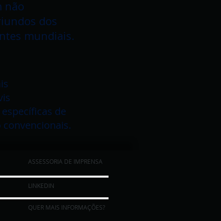
m não
riundos dos
antes mundiais.
is
vis
 específicas de
o convencionais.
ASSESSORIA DE IMPRENSA
LINKEDIN
QUER MAIS INFORMAÇÕES?