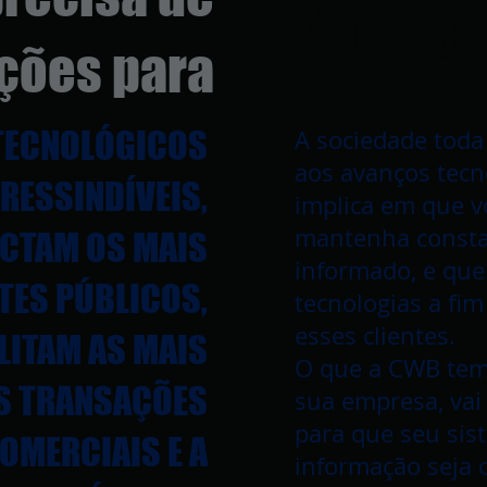
Alta Te
ções para
TECNOLÓGICOS
A sociedade toda
aos avanços tecno
RESSINDÍVEIS,
implica em que v
mantenha const
ECTAM OS MAIS
informado, e que
TES PÚBLICOS,
tecnologias a fim
esses clientes.
LITAM AS MAIS
O que a CWB tem 
S TRANSAÇÕES
sua empresa, vai
para que seu sis
OMERCIAIS E A
informação seja 