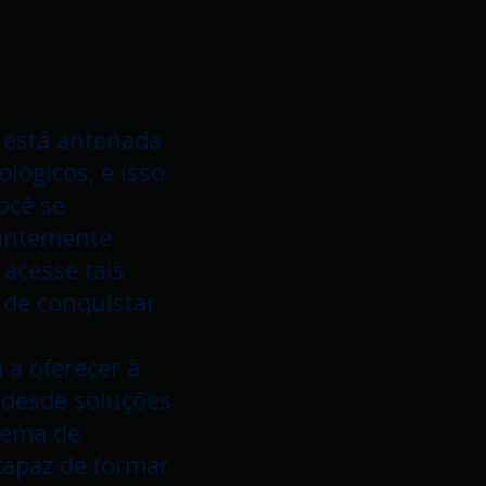
cnologia
 está antenada
lógicos, e isso
ocê se
antemente
 acesse tais
 de conquistar
a oferecer à
 desde soluções
tema de
capaz de formar