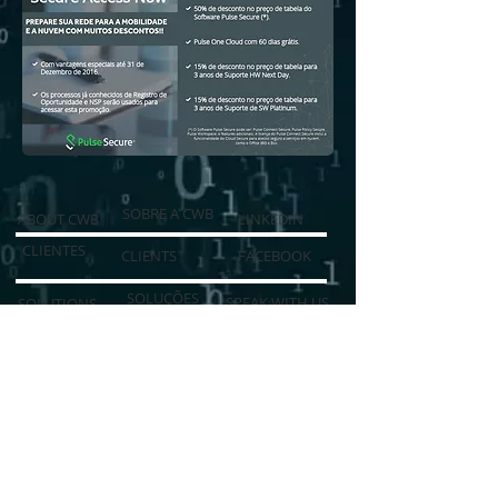
SOBRE A CWB
ABOUT CWB
LINKEDIN
CLIENTES
CLIENTS
FACEBOOK
SOLUÇÕES
SPEAK WITH US
SOLUTIONS
QUER MAIS INFORMAÇÕES?
PRESS
NEWS
NOTÍCIAS DA TECNOLOGIA
WHY WORK WITH US
PORQUE TRABALHAR COM A CWB
ASSESSORIA DE IMPRENSA